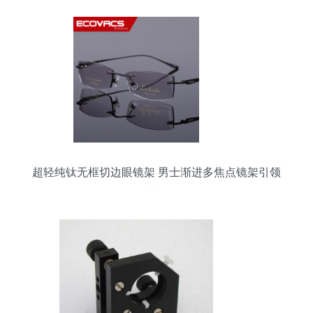
超轻纯钛无框切边眼镜架 男士渐进多焦点镜架引领
潮流新风尚