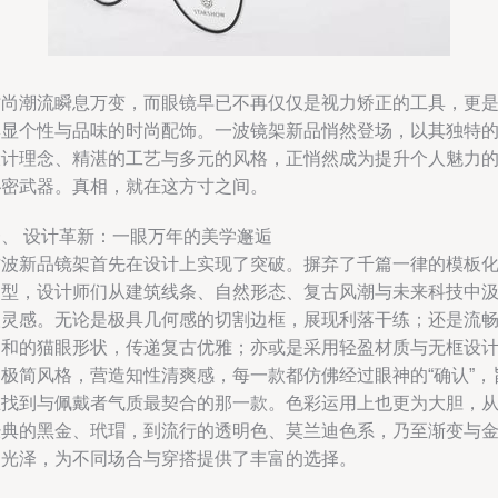
时尚潮流瞬息万变，而眼镜早已不再仅仅是视力矫正的工具，更
彰显个性与品味的时尚配饰。一波镜架新品悄然登场，以其独特
设计理念、精湛的工艺与多元的风格，正悄然成为提升个人魅力
秘密武器。真相，就在这方寸之间。
一、 设计革新：一眼万年的美学邂逅
这波新品镜架首先在设计上实现了突破。摒弃了千篇一律的模板
造型，设计师们从建筑线条、自然形态、复古风潮与未来科技中
取灵感。无论是极具几何感的切割边框，展现利落干练；还是流
柔和的猫眼形状，传递复古优雅；亦或是采用轻盈材质与无框设
的极简风格，营造知性清爽感，每一款都仿佛经过眼神的“确认”，
在找到与佩戴者气质最契合的那一款。色彩运用上也更为大胆，
经典的黑金、玳瑁，到流行的透明色、莫兰迪色系，乃至渐变与
属光泽，为不同场合与穿搭提供了丰富的选择。