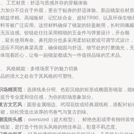
二、 工艺材质：舒适与质感并存的穿戴体验
魅力加分不仅在于外观，更在于贴身的舒适体验。新品镜架在材
上精益求精。高端板材、记忆钛合金、超轻TR90、以及环保生物
材料等被广泛应用。这些材料确保了镜架的轻盈耐用，长时间佩
也无压迫感。铰链处往往采用精细的五金件与弹簧设计，开合顺
滑，延长使用寿命。鼻托部分也多采用柔软硅胶或可调节式设计
以适应不同的鼻梁高度，确保稳固与舒适。细节处的打磨抛光，
不体现着匠心，让每一副镜架都成为一件值得品味的艺术品。
三、 风格赋能：多维场景下的魅力切换
新品的强大之处在于其风格的可塑性。
职场精英范
：选择线条分明、色彩沉稳的矩形或椭圆形镜架，能
间提升专业度和信任感，为你的职场形象加分。
复古文艺风
：圆形金属细边、玳瑁花纹或经典眉线框，搭配衬衫
长裙，轻松营造出浓厚的书卷气与复古韵味。
潮流街头感
： oversized（超大框型）、鲜艳色彩或带有独特装
的镜架，是打造个性街头风格的绝佳单品，彰显不羁态度。