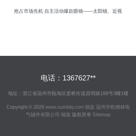
抢占市场先机 自主活动爆款眼镜——太阳镜、近视
夹片、偏光镜、夹片墨镜批发全攻略
电话：1367627**
地址：浙江省温州市瓯海区娄桥街道昌明路188号3幢1楼
Copyright © 2026
www.oumldq.com
镜架
温州市欧姆林电
气辅件有限公司
镜架
版权所有
Sitemap